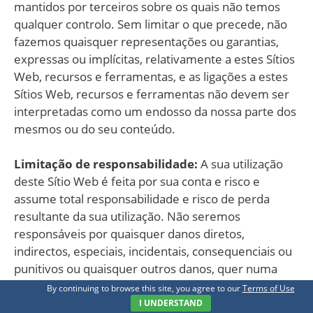
mantidos por terceiros sobre os quais não temos
qualquer controlo. Sem limitar o que precede, não
fazemos quaisquer representações ou garantias,
expressas ou implícitas, relativamente a estes Sítios
Web, recursos e ferramentas, e as ligações a estes
Sítios Web, recursos e ferramentas não devem ser
interpretadas como um endosso da nossa parte dos
mesmos ou do seu conteúdo.
Limitação de responsabilidade:
A sua utilização
deste Sítio Web é feita por sua conta e risco e
assume total responsabilidade e risco de perda
resultante da sua utilização. Não seremos
responsáveis por quaisquer danos diretos,
indirectos, especiais, incidentais, consequenciais ou
punitivos ou quaisquer outros danos, quer numa
ação de contrato, estatuto, delito (incluindo, sem
By continuing to browse this site, you agree to our
Terms of Use
limitação, negligência), ou de outra forma,
I UNDERSTAND